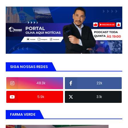
SIGA NOSSAS REDES
48.3k
22k
5.9k
3.1k
FARMA VERDE