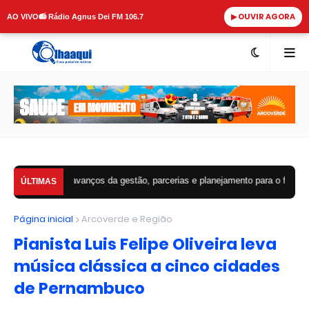
▶ OUVIR AGORA
AO VIVO
📻 Rádio Agnus Dei FM 106.7
•
a avanços da gestão, parcerias e planejamento para o futuro de Arcoverde
ÚLTIMAS
Página inicial
Arcoverde e Região
Pianista Luis Felipe Oliveira leva
música clássica a cinco cidades
de Pernambuco