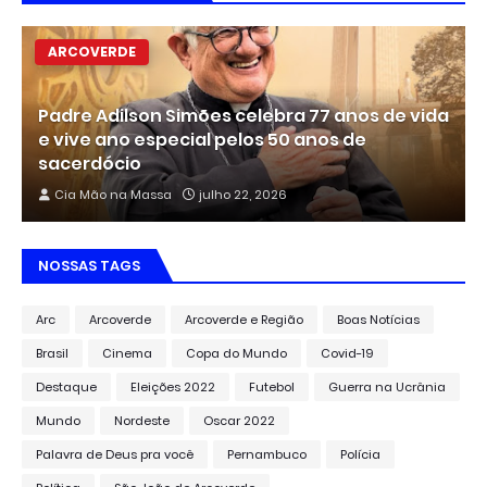
ARCOVERDE
Padre Adilson Simões celebra 77 anos de vida
e vive ano especial pelos 50 anos de
sacerdócio
Cia Mão na Massa
julho 22, 2026
NOSSAS TAGS
Arc
Arcoverde
Arcoverde e Região
Boas Notícias
Brasil
Cinema
Copa do Mundo
Covid-19
Destaque
Eleições 2022
Futebol
Guerra na Ucrânia
Mundo
Nordeste
Oscar 2022
Palavra de Deus pra você
Pernambuco
Polícia