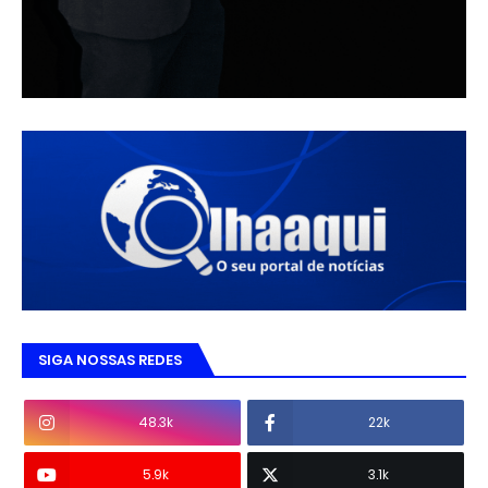
SIGA NOSSAS REDES
48.3k
22k
5.9k
3.1k