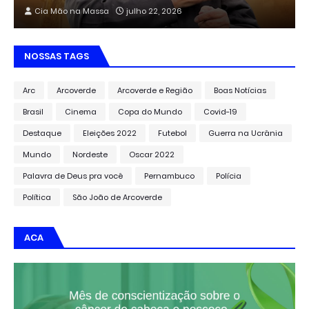
Cia Mão na Massa
julho 22, 2026
NOSSAS TAGS
Arc
Arcoverde
Arcoverde e Região
Boas Notícias
Brasil
Cinema
Copa do Mundo
Covid-19
Destaque
Eleições 2022
Futebol
Guerra na Ucrânia
Mundo
Nordeste
Oscar 2022
Palavra de Deus pra você
Pernambuco
Polícia
Política
São João de Arcoverde
ACA