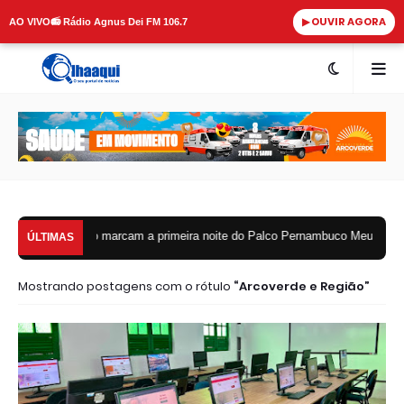
▶ OUVIR AGORA
AO VIVO
📻 Rádio Agnus Dei FM 106.7
arcam a primeira noite do Palco Pernambuco Meu País em Arcoverde nesta se
ÚLTIMAS
Mostrando postagens com o rótulo
Arcoverde e Região