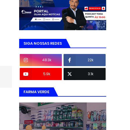
SIGA NOSSAS REDES
48.3k
22k
5.9k
3.1k
FARMA VERDE