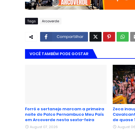
Tags
Arcoverde
Compartilhar
VOCÊ TAMBÉM PODE GOSTAR
Forró e sertanejo marcam a primeira
Zeca inau
noite do Palco Pernambuco Meu País
Cavalcant
em Arcoverde nesta sexta-feira
de quase 
August 07, 2026
August 06