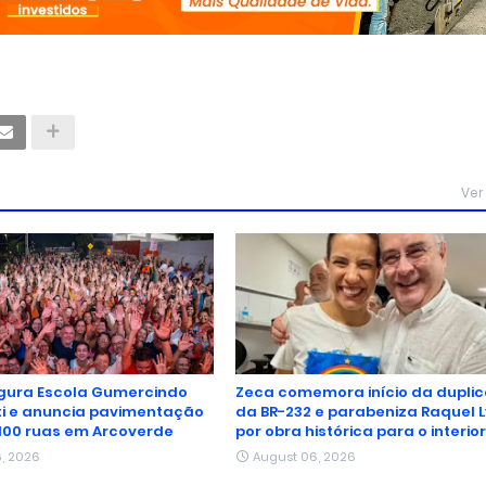
Ver
gura Escola Gumercindo
Zeca comemora início da dupli
i e anuncia pavimentação
da BR-232 e parabeniza Raquel 
100 ruas em Arcoverde
por obra histórica para o interio
, 2026
August 06, 2026