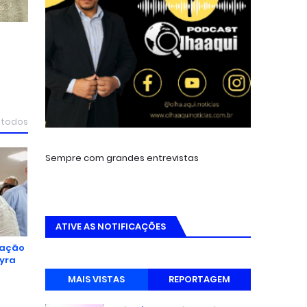
 todos
Sempre com grandes entrevistas
ATIVE AS NOTIFICAÇÕES
cação
Lyra
r
MAIS VISTAS
REPORTAGEM