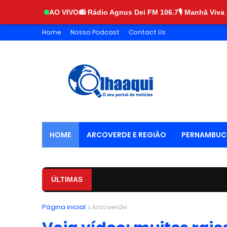
AO VIVO
📻 Rádio Agnus Dei FM 106.7
🎙️ Manhã Viva
Home
Nosso Podcast
Contact Us
HOME
ARCOVERDE E REGIÃO
PERNAMBU
TÍTULO DE CIDADÃO
ÚLTIMAS
Página inicial
Arcoverde