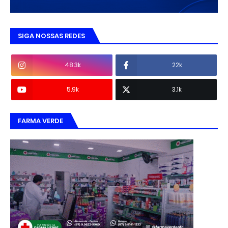
SIGA NOSSAS REDES
48.3k
22k
5.9k
3.1k
FARMA VERDE