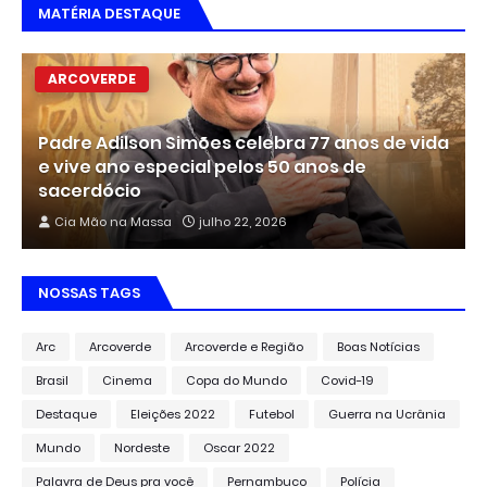
MATÉRIA DESTAQUE
ARCOVERDE
Padre Adilson Simões celebra 77 anos de vida
e vive ano especial pelos 50 anos de
sacerdócio
Cia Mão na Massa
julho 22, 2026
NOSSAS TAGS
Arc
Arcoverde
Arcoverde e Região
Boas Notícias
Brasil
Cinema
Copa do Mundo
Covid-19
Destaque
Eleições 2022
Futebol
Guerra na Ucrânia
Mundo
Nordeste
Oscar 2022
Palavra de Deus pra você
Pernambuco
Polícia