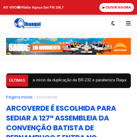
▶ OUVIR AGORA
AO VIVO
📻 Rádio Agnus Dei FM 106.7
mora início da duplicação da BR-232 e parabeniza Raquel Lyra por obra histó
ÚLTIMAS
Página inicial
Arcoverde
ARCOVERDE É ESCOLHIDA PARA
SEDIAR A 127ª ASSEMBLEIA DA
CONVENÇÃO BATISTA DE