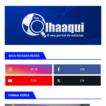
SIGA NOSSAS REDES
48.3k
22k
5.9k
3.1k
FARMA VERDE