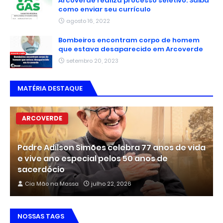
Arcoverde realiza processo seletivo. Saiba
como enviar seu currículo
agosto 16, 2022
Bombeiros encontram corpo de homem
que estava desaparecido em Arcoverde
setembro 20, 2023
MATÉRIA DESTAQUE
ARCOVERDE
Padre Adilson Simões celebra 77 anos de vida
e vive ano especial pelos 50 anos de
sacerdócio
Cia Mão na Massa
julho 22, 2026
NOSSAS TAGS