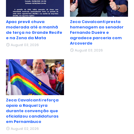
Apac prevê chuva
Zeca Cavalcanti presta
moderada até a manhã
homenagem ao senador
de terça no Grande Recife
Fernando Dueire e
e na Zona da Mata
agradece parceria com
Arcoverde
August 03, 2026
August 03, 2026
Zeca Cavalcanti reforça
apoio a Raquel Lyra
durante convenção que
oficializou candidaturas
em Pernambuco
August 02, 2026