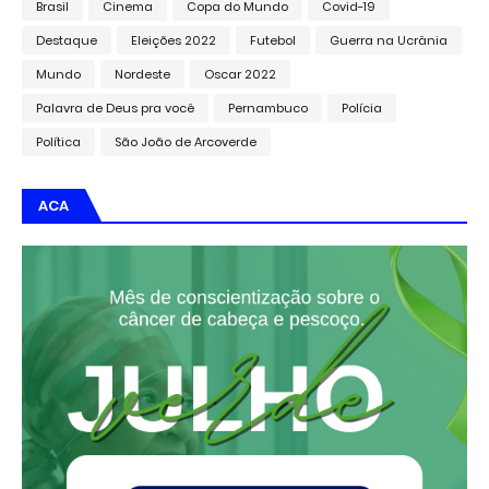
Brasil
Cinema
Copa do Mundo
Covid-19
Destaque
Eleições 2022
Futebol
Guerra na Ucrânia
Mundo
Nordeste
Oscar 2022
Palavra de Deus pra você
Pernambuco
Polícia
Política
São João de Arcoverde
ACA