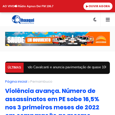
▶ OUVIR AGORA
AO VIVO
📻 Rádio Agnus Dei FM 106.7
cindo Cavalcanti e anuncia pavimentação de quase 100 ruas em Arcoverde
ÚLTIMAS
Página inicial
Pernambuco
Violência avança. Número de
assassinatos em PE sobe 16,5%
nos 3 primeiros meses de 2022