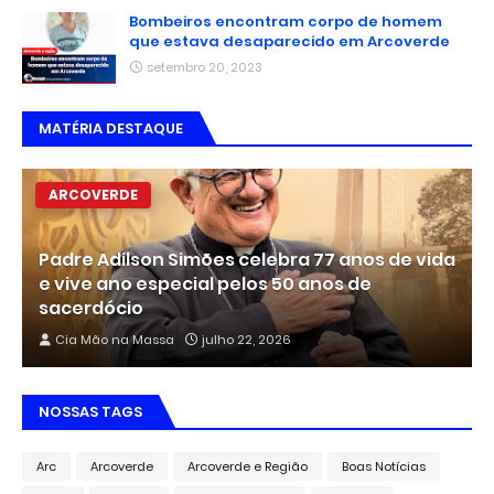
Bombeiros encontram corpo de homem
que estava desaparecido em Arcoverde
setembro 20, 2023
MATÉRIA DESTAQUE
ARCOVERDE
Padre Adilson Simões celebra 77 anos de vida
e vive ano especial pelos 50 anos de
sacerdócio
Cia Mão na Massa
julho 22, 2026
NOSSAS TAGS
Arc
Arcoverde
Arcoverde e Região
Boas Notícias