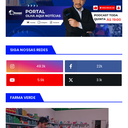
SIGA NOSSAS REDES
48.3k
22k
5.9k
3.1k
FARMA VERDE