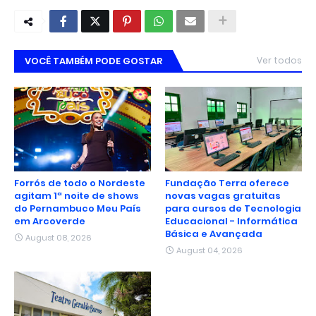
VOCÊ TAMBÉM PODE GOSTAR
Ver todos
Forrós de todo o Nordeste
Fundação Terra oferece
agitam 1ª noite de shows
novas vagas gratuitas
do Pernambuco Meu País
para cursos de Tecnologia
em Arcoverde
Educacional - Informática
Básica e Avançada
August 08, 2026
August 04, 2026