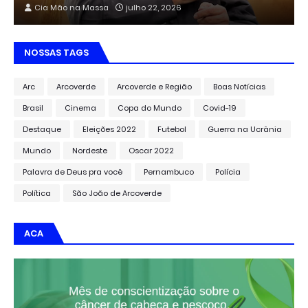
Cia Mão na Massa
julho 22, 2026
NOSSAS TAGS
Arc
Arcoverde
Arcoverde e Região
Boas Notícias
Brasil
Cinema
Copa do Mundo
Covid-19
Destaque
Eleições 2022
Futebol
Guerra na Ucrânia
Mundo
Nordeste
Oscar 2022
Palavra de Deus pra você
Pernambuco
Polícia
Política
São João de Arcoverde
ACA