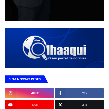
SIGA NOSSAS REDES
48.3k
22k
5.9k
3.1k