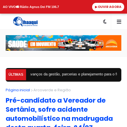
▶ OUVIR AGORA
AO VIVO
📻 Rádio Agnus Dei FM 106.7
aca avanços da gestão, parcerias e planejamento para o futuro de Arcoverde
ÚLTIMAS
Página inicial
Arcoverde e Região
Pré-candidato a Vereador de
Sertânia, sofre acidente
automobilístico na madrugada